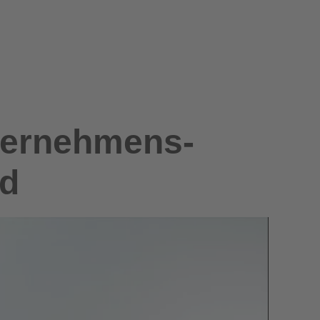
nternehmens-
ud