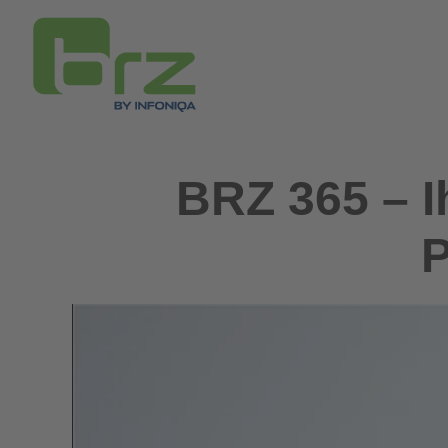
BRZ 365 – I
P